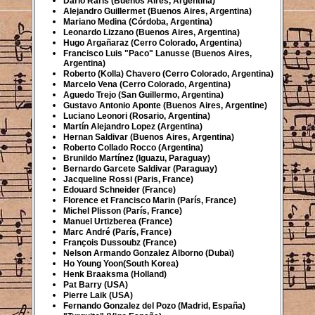
Dario Raris (Buenos Aires, Argentina)
Alejandro Guillermet (Buenos Aires, Argentina)
Mariano Medina (Córdoba, Argentina)
Leonardo Lizzano (Buenos Aires, Argentina)
Hugo Argañaraz (Cerro Colorado, Argentina)
Francisco Luis "Paco" Lanusse (Buenos Aires,
Argentina)
Roberto (Kolla) Chavero (Cerro Colorado, Argentina)
Marcelo Vena (Cerro Colorado, Argentina)
Aguedo Trejo (San Guillermo, Argentina)
Gustavo Antonio Aponte (Buenos Aires, Argentine)
Luciano Leonori (Rosario, Argentina)
Martín Alejandro Lopez (Argentina)
Hernan Saldivar (Buenos Aires, Argentina)
Roberto Collado Rocco (Argentina)
Brunildo Martínez (Iguazu, Paraguay)
Bernardo Garcete Saldivar (Paraguay)
Jacqueline Rossi (Paris, France)
Edouard Schneider (France)
Florence et Francisco Marin (París, France)
Michel Plisson (París, France)
Manuel Urtizberea (France)
Marc André (París, France)
François Dussoubz (France)
Nelson Armando Gonzalez Alborno (Dubaï)
Ho Young Yoon(South Korea)
Henk Braaksma (Holland)
Pat Barry (USA)
Pierre Laik (USA)
Fernando Gonzalez del Pozo (Madrid, España)