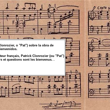
lonrozier, o "Pat") sobre la obra de
ienvenidos.
eur français, Patrick Clonrozier (ou "Pat")
s et questions sont les bienvenus. .