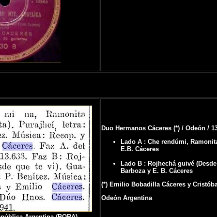
Duo Hermanos Cáceres (*) / Odeón / 1
Lado A : Che rendúmi, Ramonit
E.B. Cáceres
Lado B : Rojhechá guivé (Desde q
Barboza y E. B. Cáceres
(*) Emilio Bobadilla Cáceres y Cristób
Odeón Argentina
República Argentina (BORA)