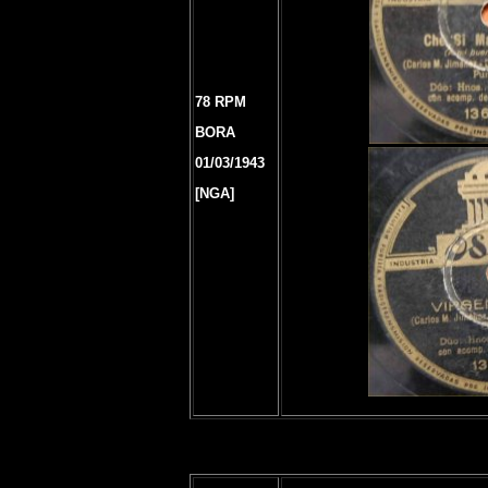
78 RPM
BORA
01/03/1943
[NGA]