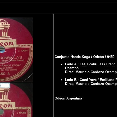
Conjunto Ñande Koga / Odeón / 9450
Lado A : Las 7 cabrillas / Franc
Ocampo
Direc. Mauricio Cardozo Ocamp
Lado B : Coeti Yavé / Emiliano 
Direc. Mauricio Cardozo Ocamp
Odeón Argentina