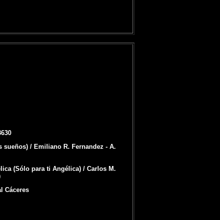
3630
s sueños) / Emiliano R. Fernandez - A.
ca (Sólo para ti Angélica) / Carlos M.
)
al Cáceres