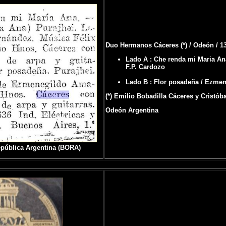
Duo Hermanos Cáceres (*) / Odeón / 1
Lado A : Che renda mi Maria An
F.P. Cardozo
Lado B : Flor posadeña / Ezmen
(*) Emilio Bobadilla Cáceres y Cristób
Odeón Argentina
República Argentina (BORA)