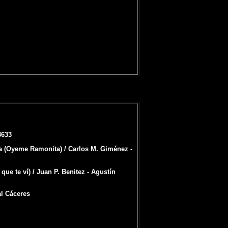
3633
a (Oyeme Ramonita) / Carlos M. Giménez -
ue te ví) / Juan P. Benitez - Agustín
al Cáceres