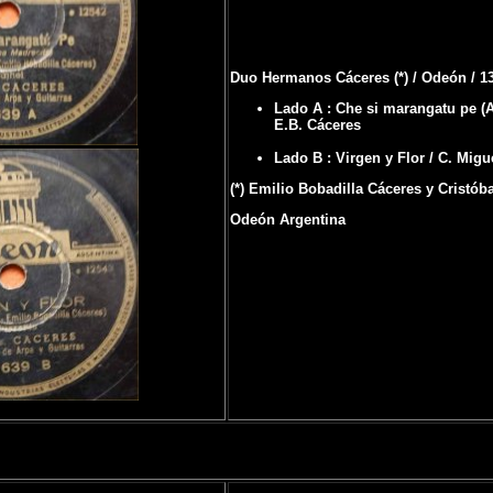
Duo Hermanos Cáceres (*) / Odeón / 1
Lado A : Che si marangatu pe (A
E.B. Cáceres
Lado B : Virgen y Flor / C. Mig
(*) Emilio Bobadilla Cáceres y Cristób
Odeón Argentina