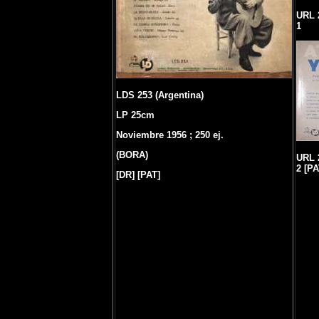
URL 
1
LDS 253 (Argentina)
LP 25cm
Noviembre 1956 ; 250 ej.
(BORA)
URL 
2 [PA
[DR] [PAT]