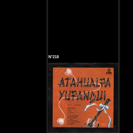
N°218