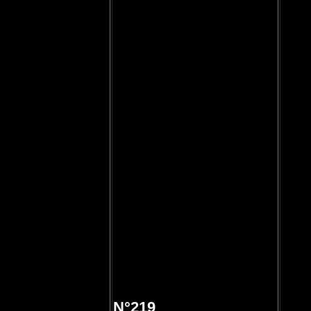
N°219