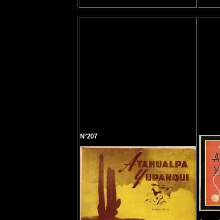
N°207