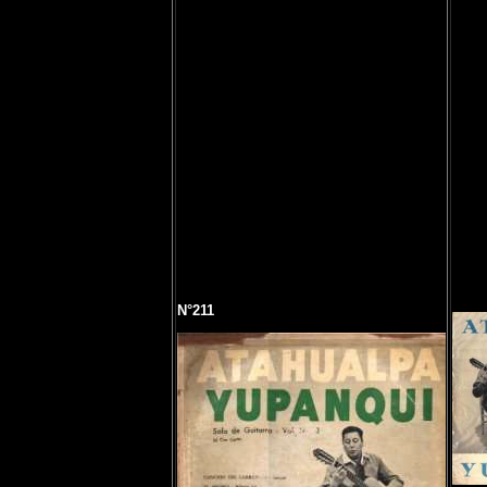
N°211