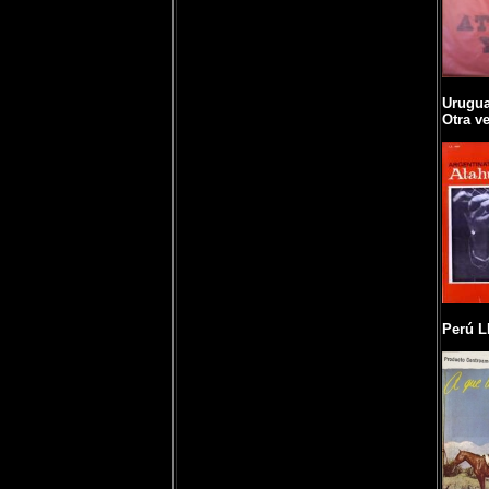
Urugua
Otra v
Perú L