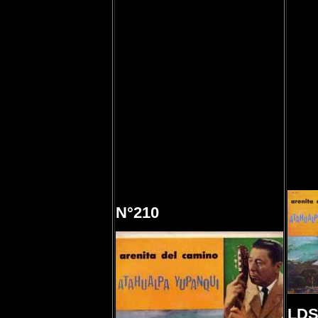
N°210
LDS