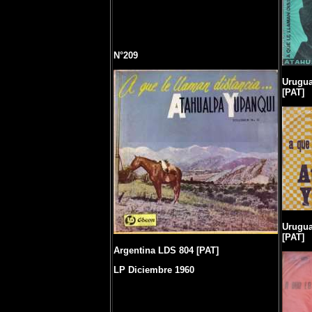
N°209
Urugua
[PAT]
Urugua
[PAT]
Argentina LDS 804 [PAT]
LP Diciembre 1960