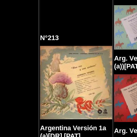
N°213
Arg. Ve
(a))[PA
Argentina Versión 1a
Arg. Ve
(a)[DR] [PAT]