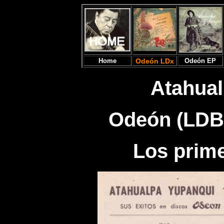
Home
Odeón LDx
Odeón EP
Atahual
Odeón (LDB 
Los prim