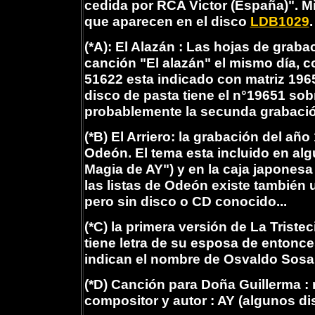
cedida por RCA Victor (España)". 
que aparecen en el disco
LDB1029
.
(*A): El Alazán : Las hojas de gra
canción "El alazán" el mismo día, c
51622 esta indicado con matriz 1965
disco de pasta tiene el n°19651 sob
probablemente la secunda grabación 
(*B) El Arriero: la grabación del añ
Odeón. El tema esta incluido en al
Magia de AY") y en la caja japonesa
las listas de Odeón existe también 
pero sin disco o CD conocido...
(*C) la primera versión de La Triste
tiene letra de su esposa de entonce
indican el nombre de Osvaldo Sosa 
(*D) Canción para Doña Guillerma : 
compositor y autor : AY (algunos d