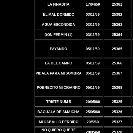
LA FINADITA
17/04/59
25361
EL MAL DORMIDO
03/11/59
25362
AGUA ESCONDIDA
03/11/59
25363
DON FERMIN (1)
03/11/59
25364
PAYANDO
05/11/59
25365
LA DEL CAMPO
05/11/59
25366
VIDALA PARA MI SOMBRA
05/11/59
25367
POBRECITO MI CIGARRO
05/11/59
25368
TRISTE NUM 5
20/05/60
25325
BAGUALA DE AMAICHA
25/05/60
25326
MI CABALLO PERDIDO
20/5/60
25327
NO QUIERO QUE TE
20/05/60
25328