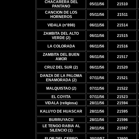
CHACARERA DEL
05/11/56
21510
PANTANO
CANCION DE LOS
05/11/56
21511
HORNEROS
VIDALA (n°898)
06/11/56
21514
ZAMBITA DEL ALTO
06/11/56
21515
VERDE (2)
LA COLORADA
06/11/56
21516
ZAMBITA DEL BUEN
06/11/56
21517
AMOR
CRUZ DEL SUR (2)
06/11/56
21520
DANZA DE LA PALOMA
07/11/56
21521
ENAMORADA (2)
MALQUISTAO (2)
07/11/56
21522
EL COYITA
07/11/56
21523
VIDALA (religiosa)
28/11/56
21594
KALUYO DE HUASCAR
28/11/56
21595
BURRUYACU
28/11/56
21596
LE TENGO RABIA AL
28/11/56
21597
SILENCIO (1)
FLOR DEL CERRO
30/10/57
22600