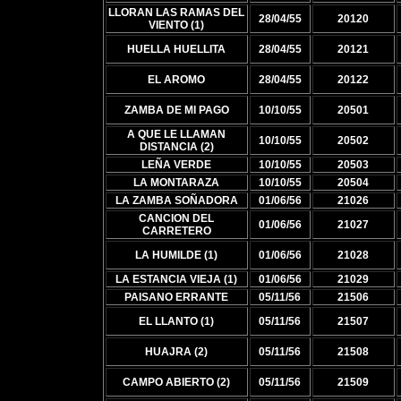
LLORAN LAS RAMAS DEL
28/04/55
20120
VIENTO (1)
HUELLA HUELLITA
28/04/55
20121
EL AROMO
28/04/55
20122
ZAMBA DE MI PAGO
10/10/55
20501
A QUE LE LLAMAN
10/10/55
20502
DISTANCIA (2)
LEÑA VERDE
10/10/55
20503
LA MONTARAZA
10/10/55
20504
LA ZAMBA SOÑADORA
01/06/56
21026
CANCION DEL
01/06/56
21027
CARRETERO
LA HUMILDE (1)
01/06/56
21028
LA ESTANCIA VIEJA (1)
01/06/56
21029
PAISANO ERRANTE
05/11/56
21506
EL LLANTO (1)
05/11/56
21507
HUAJRA (2)
05/11/56
21508
CAMPO ABIERTO (2)
05/11/56
21509