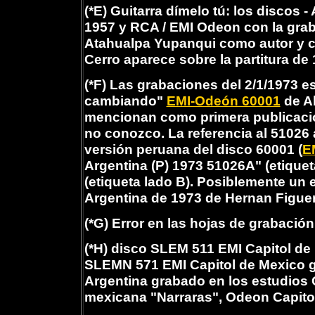
(*E) Guitarra dímelo tú: los discos 
1957 y RCA / EMI Odeon con la gra
Atahualpa Yupanqui como autor y c
Cerro aparece sobre la partitura de
(*F) Las grabaciones del 2/1/1973 est
cambiando"
EMI-Odeón 60001
de Ab
mencionan como primera publicació
no conozco. La referencia al 51026 
versión peruana del disco 60001 (
E
Argentina (P) 1973 51026A" (etiquet
(etiqueta lado B). Posiblemente un
Argentina de 1973 de Hernan Figue
(*G) Error en las hojas de grabació
(*H) disco SLEM 511 EMI Capitol de
SLEMN 571 EMI Capitol de Mexico g
Argentina grabado en los estudios 
mexicana "Narraras", Odeon Capit