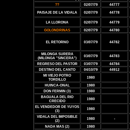
??
02/07/79
44777
PAISAJE DE LA VIDALA
02/07/79
44778
LA LLORONA
02/07/79
44779
GOLONDRINAS
02/07/79
44780
EL RETORNO
03/07/79
44782
MILONGA SURERA
03/07/79
44783
(MILONGA "SINCERA")
REGRESO DEL PASTOR
03/07/79
44784
DESTINO DEL CANTO
04/10/79
44912
MI VIEJO POTRO
1980
TORDILLO
HUINCA-ONAL
1980
DON FERMIN (3)
1980
BAGUALA DEL RIO
1980
CRECIDO
EL VENDEDOR DE YUYOS
1980
(3)
VIDALA DEL IMPOSIBLE
1980
-
(2)
NADA MAS (2)
1980