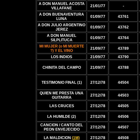
A DON MANUEL ACOSTA
21/01/77
-
VILLAFANE
A DON BUENAVENTURA
01/09/77
43761
LUNA
A DON JULIO ARGENTINO
01/09/77
43762
JEREZ
A DON MANUEL
01/09/77
43764
SILPLITUCA
MI MUJER (o MI MUERTE
21/09/77
43789
?) Y EL VINO
LOS INDIOS
21/09/77
43790
CHINITA DEL CAMPO
21/09/77
43788
TESTIMONIO FINAL (1)
27/12/78
44504
QUIEN ME PRESTA UNA
27/12/78
44503
GUITARRA
LAS CRUCES
27/12/78
44505
LA HUMILDE (2)
27/12/78
44506
CANCION / CANTO DEL
27/12/78
44507
PEON ENVEJECIDO
LA MALDICION
(1M)
27/12/78
44508