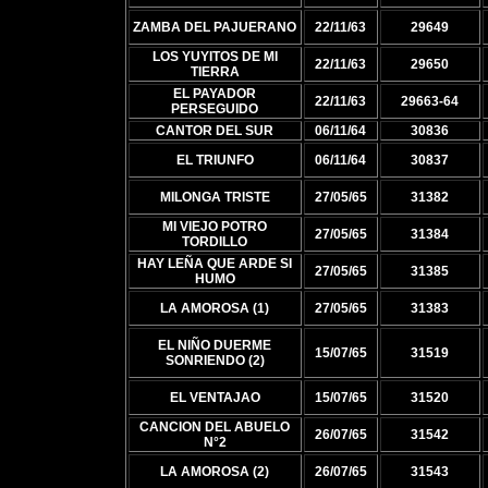
ZAMBA DEL PAJUERANO
22/11/63
29649
LOS YUYITOS DE MI
22/11/63
29650
TIERRA
EL PAYADOR
22/11/63
29663-64
PERSEGUIDO
CANTOR DEL SUR
06/11/64
30836
EL TRIUNFO
06/11/64
30837
MILONGA TRISTE
27/05/65
31382
MI VIEJO POTRO
27/05/65
31384
TORDILLO
HAY LEÑA QUE ARDE SI
27/05/65
31385
HUMO
LA AMOROSA (1)
27/05/65
31383
EL NIÑO DUERME
15/07/65
31519
SONRIENDO (2)
EL VENTAJAO
15/07/65
31520
CANCION DEL ABUELO
26/07/65
31542
N°2
LA AMOROSA (2)
26/07/65
31543