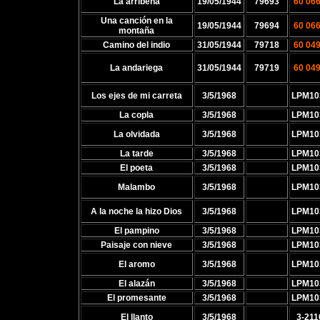
La arribeña
19/05/1944
79693
60 06
Una canción en la
19/05/1944
79694
60 06
montaña
Camino del indio
31/05/1944
79718
60 04
La andariega
31/05/1944
79719
60 04
Los ejes de mi carreta
3/5/1968
LPM10
La copla
3/5/1968
LPM10
La olvidada
3/5/1968
LPM10
La tarde
3/5/1968
LPM10
El poeta
3/5/1968
LPM10
Malambo
3/5/1968
LPM10
A la noche la hizo Dios
3/5/1968
LPM10
El pampino
3/5/1968
LPM10
Paisaje con nieve
3/5/1968
LPM10
El aromo
3/5/1968
LPM10
El alazán
3/5/1968
LPM10
El promesante
3/5/1968
LPM10
El llanto
3/5/1968
3-211