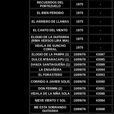
RECUERDOS DEL
1975
-
PORTEZUELO
EL BIEN PERDIDO
1975
-
EL ARRIERO DE LLAMAS
1975
-
EL CANTO DEL VIENTO
1975
-
ELOGIO DE LA GUITARRA
1975
-
(RIMA VERSOS LIRA MIA)
VIDALA DE SUNCHO
1975
-
CORRAL
ELOGIO DE LA PAMPA (1)
10/09/76
43087
DULCE M'BARACAPU (1)
10/09/76
43085
DANZA SANTIAGUEÑA (1)
10/09/76
43089
LA ENGAÑERA
10/09/76
43094
EL FORASTERO
10/09/76
43093
CORRIDO A JAVIER SOLIS
10/09/76
43090
DON FERMIN (2)
10/09/76
43091
VIDALA DE LA NIÑA SOLA
10/09/76
43086
NIEVE VIENTO Y SOL
10/09/76
43084
ME ESTA SOBRANDO
10/09/76
43088
GUITARRA