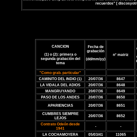
recuerdos" [ discosyotr
CANCION
Fecha de
grabación
(1) o (2): primera o
n° matriz
segunda grabación del
(dd/mm/yy)
tema
"Como grab. particular"
CAMINITO DEL INDIO (1)
20/07/36
8647
LA VIDALA DEL ADIOS
20/07/36
8648
MANGRUYANDO
20/07/36
8649
PASO DE LOS ANDES
20/07/36
8650
APARIENCIAS
20/07/36
8651
CUMBRES SIEMPRE
20/07/36
8652
LEJOS
Contrato Odeón desde
-
-
1941
LA COCHAMOYERA
05/03/41
11065