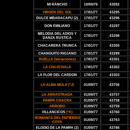
MI RANCHO
10/09/76
43092
VIRGEN DEL SOL
17/01/77
43295
DULCE MBARACAPU (2)
17/01/77
43296
DON EMILIANO
17/01/77
43297
MELODIA DEL ADIOS Y
17/01/77
43298
DANZA RUSTICA
CHACARERA TRUNCA
17/01/77
43300
CHANGUITO RIOJANO
17/01/77
43299
HUELLA (Variaciones)
17/01/77
43301
LA CHUJCHALA
17/01/77
43302
LA FLOR DEL CARDON
17/01/77
43303
LA ALMA MULA (*J)
01/09/77
43756
LA ARRASTRADA
01/09/77
43757
PAMPA CHACRA
01/09/77
43758
ARRORO
01/09/77
43759
VILLANCICOS
(*K)
01/09/77
43760
ROMANCE DEL ENTIERRO
01/09/77
43763
COYA
ELOGIO DE LA PAMPA (2)
01/09/77
43786