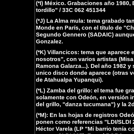
(*I) México. Grabaciones año 1980, 
tordillo" / 33C 062 451344
(*J) La Alma mula: tema grabado ta
Monde en París, con el título de "
Segundo Gennero (SADAIC) aunque
Gonzalez.
(*K) Villancicos: tema que aparece 
nosotros", con varios artistas (Misa
Ramona Galarza...). Del año 1982 y 
unico disco donde aparece (otras v
de Atahualpa Yupanqui).
(*L) Zamba del grillo: el tema fue 
solamente con Odeón, en versión in
del grillo, "danza tucumana") y la 2
(*M): En las hojas de registros Od
ponen como referencias "LDI/SLDI 2
Héctor Varela (LP "Mi barrio tenía 