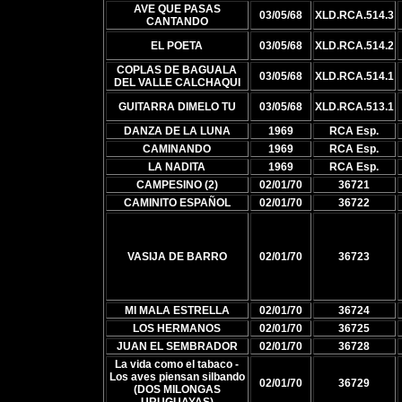
AVE QUE PASAS
03/05/68
XLD.RCA.514.3
CANTANDO
EL POETA
03/05/68
XLD.RCA.514.2
COPLAS DE BAGUALA
03/05/68
XLD.RCA.514.1
DEL VALLE CALCHAQUI
GUITARRA DIMELO TU
03/05/68
XLD.RCA.513.1
DANZA DE LA LUNA
1969
RCA Esp.
CAMINANDO
1969
RCA Esp.
LA NADITA
1969
RCA Esp.
CAMPESINO (2)
02/01/70
36721
CAMINITO ESPAÑOL
02/01/70
36722
VASIJA DE BARRO
02/01/70
36723
MI MALA ESTRELLA
02/01/70
36724
LOS HERMANOS
02/01/70
36725
JUAN EL SEMBRADOR
02/01/70
36728
La vida como el tabaco -
Los aves piensan silbando
02/01/70
36729
(DOS MILONGAS