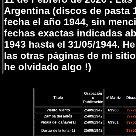
Argentina (discos de pasta
fecha el año 1944, sin menc
fechas exactas indicadas ab
1943 hasta el 31/05/1944. 
las otras páginas de mi sit
he olvidado algo !)
Grabación
Titulo
o
n° Matriz
Disco
Publicación
Viento, viento
25/09/1942
69960
3972
Zamba del adiós
25/09/1942
3972
Vidala del cañaveral
25/09/1942
69961
3975
Danza de la luna (1)
25/09/1942
3975