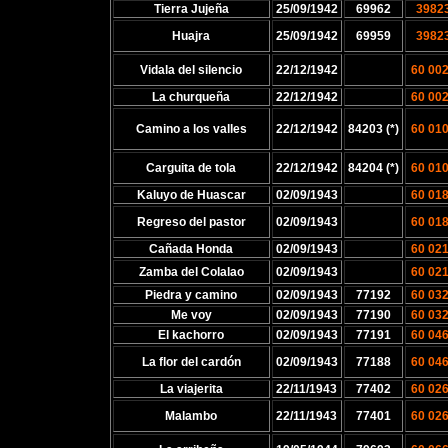
Tierra Jujeña
25/09/1942
69962
3982
Huajra
25/09/1942
69959
3982
Vidala del silencio
22/12/1942
60 00
La churqueña
22/12/1942
60 00
Camino a los valles
22/12/1942
84203 (*)
60 01
Carguita de tola
22/12/1942
84204 (*)
60 01
Kaluyo de Huascar
02/09/1943
60 01
Regreso del pastor
02/09/1943
60 01
Cañada Honda
02/09/1943
60 02
Zamba del Colalao
02/09/1943
60 02
Piedra y camino
02/09/1943
77192
60 03
Me voy
02/09/1943
77190
60 03
El kachorro
02/09/1943
77191
60 04
La flor del cardón
02/09/1943
77188
60 04
La viajerita
22/11/1943
77402
60 02
Malambo
22/11/1943
77401
60 02