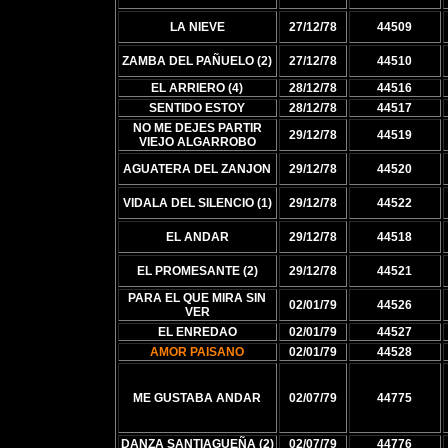
LA NIEVE
27/12/78
44509
ZAMBA DEL PAÑUELO (2)
27/12/78
44510
EL ARRIERO (4)
28/12/78
44516
SENTIDO ESTOY
28/12/78
44517
NO ME DEJES PARTIR
29/12/78
44519
VIEJO ALGARROBO
AGUATERA DEL ZANJON
29/12/78
44520
VIDALA DEL SILENCIO (1)
29/12/78
44522
EL ANDAR
29/12/78
44518
EL PROMESANTE (2)
29/12/78
44521
PARA EL QUE MIRA SIN
02/01/79
44526
VER
EL ENREDAO
02/01/79
44527
AMOR PAISANO
02/01/79
44528
ME GUSTABA ANDAR
02/07/79
44775
DANZA SANTIAGUEÑA (2)
02/07/79
44776