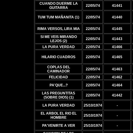
CUANDO DUERME LA
22/05/74
41441
GUITARRA
TUM TUM MAÑANITA (1)
22/05/74
41440
RIMA VERSOS, LIRA MIA
22/05/74
41445
SI ME VEIS MIRANDO
22/05/74
41443
LEJOS (2)
LA PURA VERDAD
22/05/74
41466
HILARIO CUADROS
22/05/74
41465
COPLAS DEL
22/05/74
41463
CAMINADOR
FELICIDAD
22/05/74
41462
PA'QUE...?
22/05/74
41464
LAS PREGUNTITAS
22/05/74
41442
(SOBRE DIOS) (1)
LA PURA VERDAD
25/10/1974
-
EL ARBOL EL RIO EL
25/10/1974
-
HOMBRE
PA'VENIRTE A VER
25/10/1974
-