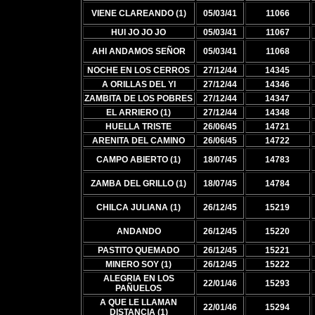
VIENE CLAREANDO (1)
05/03/41
11066
HUI JO JO JO
05/03/41
11067
AHI ANDAMOS SEÑOR
05/03/41
11068
NOCHE EN LOS CERROS
27/12/44
14345
A ORILLAS DEL YI
27/12/44
14346
ZAMBITA DE LOS POBRES
27/12/44
14347
EL ARRIERO (1)
27/12/44
14348
HUELLA TRISTE
26/06/45
14721
ARENITA DEL CAMINO
26/06/45
14722
CAMPO ABIERTO (1)
18/07/45
14783
ZAMBA DEL GRILLO (1)
18/07/45
14784
CHILCA JULIANA (1)
26/12/45
15219
ANDANDO
26/12/45
15220
PASTITO QUEMADO
26/12/45
15221
MINERO SOY (1)
26/12/45
15222
ALEGRIA EN LOS
22/01/46
15293
PAÑUELOS
A QUE LE LLAMAN
22/01/46
15294
DISTANCIA (1)