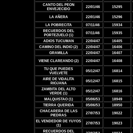
CANTO DEL PEON
22/01/46
15295
ENVEJECIDO
LA AÑERA
22/01/46
15296
LA POBRECITA
07/11/46
15934
RECUERDOS DEL
07/11/46
15935
PORTEZUELO (1)
ADIOS TUCUMAN
22/04/47
16405
CAMINO DEL INDIO (2)
22/04/47
16406
GRAMILLA
22/04/47
16407
VIENE CLAREANDO (2)
22/04/47
16408
TU QUE PUEDES
05/12/47
16814
VUELVETE
AIRE DE VIDALITA
05/12/47
16815
RIOJANA
ZAMBITA DEL ALTO
05/12/47
16816
VERDE (1)
MALQUISTAO (1)
05/06/53
18949
TIERRA QUERIDA
05/06/53
18950
CHACARERA DE LAS
27/07/53
19022
PIEDRAS
EL VENDEDOR DE YUYOS
27/07/53
19023
(1)
RECUERDOS DEL