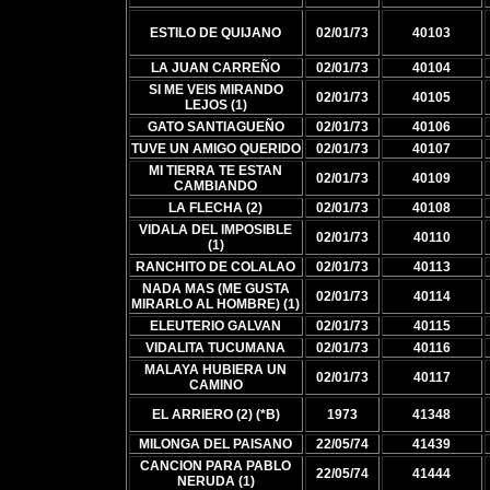
ESTILO DE QUIJANO
02/01/73
40103
LA JUAN CARREÑO
02/01/73
40104
SI ME VEIS MIRANDO
02/01/73
40105
LEJOS (1)
GATO SANTIAGUEÑO
02/01/73
40106
TUVE UN AMIGO QUERIDO
02/01/73
40107
MI TIERRA TE ESTAN
02/01/73
40109
CAMBIANDO
LA FLECHA (2)
02/01/73
40108
VIDALA DEL IMPOSIBLE
02/01/73
40110
(1)
RANCHITO DE COLALAO
02/01/73
40113
NADA MAS (ME GUSTA
02/01/73
40114
MIRARLO AL HOMBRE) (1)
ELEUTERIO GALVAN
02/01/73
40115
VIDALITA TUCUMANA
02/01/73
40116
MALAYA HUBIERA UN
02/01/73
40117
CAMINO
EL ARRIERO (2) (*B)
1973
41348
MILONGA DEL PAISANO
22/05/74
41439
CANCION PARA PABLO
22/05/74
41444
NERUDA (1)