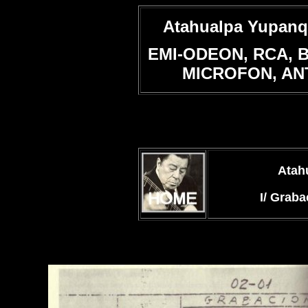
Atahualpa Yupanqu
EMI-ODEON, RCA, 
MICROFON, AN
Atah
I/ Grab