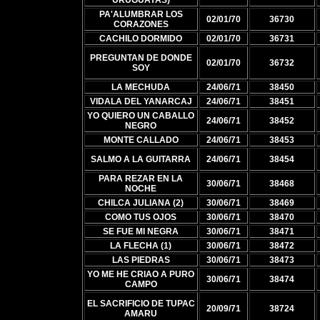
URUGUAYAS)
PA'ALUMBRAR LOS
02/01/70
36730
CORAZONES
CACHILO DORMIDO
02/01/70
36731
PREGUNTAN DE DONDE
02/01/70
36732
SOY
LA MECHUDA
24/06/71
38450
VIDALA DEL YANARCAJ
24/06/71
38451
YO QUIERO UN CABALLO
24/06/71
38452
NEGRO
MONTE CALLADO
24/06/71
38453
SALMO A LA GUITARRA
24/06/71
38454
PARA REZAR EN LA
30/06/71
38468
NOCHE
CHILCA JULIANA (2)
30/06/71
38469
COMO TUS OJOS
30/06/71
38470
SE FUE MI NEGRA
30/06/71
38471
LA FLECHA (1)
30/06/71
38472
LAS PIEDRAS
30/06/71
38473
YO ME HE CRIAO A PURO
30/06/71
38474
CAMPO
EL SACRIFICIO DE TUPAC
20/09/71
38724
AMARU