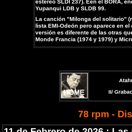
estereo SLDI 237). Een el BORA, e
Yupanqui LDB y SLDB 99.
La canción "Milonga del solitario" (
lista EMI-Odeón pero aparece en el 
versión es diferente de las otras q
Monde Francia (1974 y 1979) y Micr
Atah
II/ Grab
78 rpm - Di
11 de Febrero de 2026 : Las