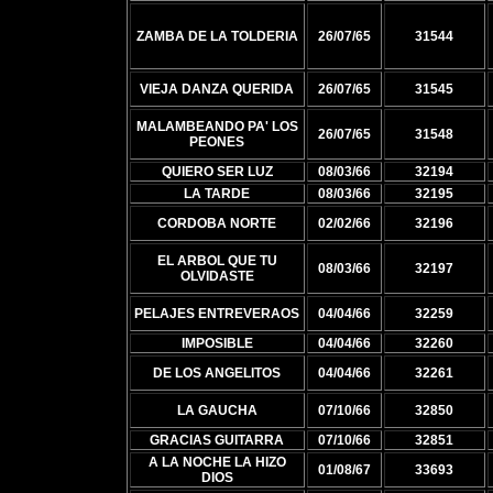
ZAMBA DE LA TOLDERIA
26/07/65
31544
VIEJA DANZA QUERIDA
26/07/65
31545
MALAMBEANDO PA' LOS
26/07/65
31548
PEONES
QUIERO SER LUZ
08/03/66
32194
LA TARDE
08/03/66
32195
CORDOBA NORTE
02/02/66
32196
EL ARBOL QUE TU
08/03/66
32197
OLVIDASTE
PELAJES ENTREVERAOS
04/04/66
32259
IMPOSIBLE
04/04/66
32260
DE LOS ANGELITOS
04/04/66
32261
LA GAUCHA
07/10/66
32850
GRACIAS GUITARRA
07/10/66
32851
A LA NOCHE LA HIZO
01/08/67
33693
DIOS