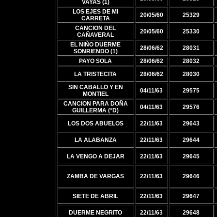
VAYAS (1)
LOS EJES DE MI
20/05/60
25329
CARRETA
CANCION DEL
20/05/60
25330
CAÑAVERAL
EL NIÑO DUERME
28/06/62
28031
SONRIENDO (1)
PAYO SOLA
28/06/62
28032
LA TRISTECITA
28/06/62
28030
SIN CABALLO Y EN
04/11/63
29575
MONTIEL
CANCION PARA DOÑA
04/11/63
29576
GUILLERMA (*D)
LOS DOS ABUELOS
22/11/63
29643
LA ALABANZA
22/11/63
29644
LA VENGO A DEJAR
22/11/63
29645
ZAMBA DE VARGAS
22/11/63
29646
SIETE DE ABRIL
22/11/63
29647
DUERME NEGRITO
22/11/63
29648