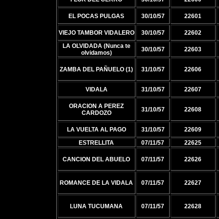
EL POCAS PULGAS
30/10/57
22601
VIEJO TAMBOR VIDALERO
30/10/57
22602
LA OLVIDADA (Nunca te
30/10/57
22603
olvidamos)
ZAMBA DEL PAÑUELO (1)
31/10/57
22606
VIDALA
31/10/57
22607
ORACION A PEREZ
31/10/57
22608
CARDOZO
LA VUELTA AL PAGO
31/10/57
22609
ESTRELLITA
07/11/57
22625
CANCION DEL ABUELO
07/11/57
22626
ROMANCE DE LA VIDALA
07/11/57
22627
LUNA TUCUMANA
07/11/57
22628