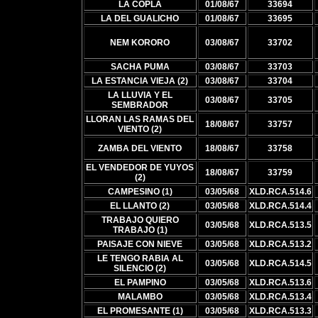
LA COPLA
01/08/67
33694
LA DEL GUALICHO
01/08/67
33695
NEM KORORO
03/08/67
33702
SACHA PUMA
03/08/67
33703
LA ESTANCIA VIEJA (2)
03/08/67
33704
LA LLUVIA Y EL
03/08/67
33705
SEMBRADOR
LLORAN LAS RAMAS DEL
18/08/67
33757
VIENTO (2)
ZAMBA DEL VIENTO
18/08/67
33758
EL VENDEDOR DE YUYOS
18/08/67
33759
(2)
CAMPESINO (1)
03/05/68
XLD.RCA.514.6
EL LLANTO (2)
03/05/68
XLD.RCA.514.4
TRABAJO QUIERO
03/05/68
XLD.RCA.513.5
TRABAJO (1)
PAISAJE CON NIEVE
03/05/68
XLD.RCA.513.2
LE TENGO RABIA AL
03/05/68
XLD.RCA.514.5
SILENCIO (2)
EL PAMPINO
03/05/68
XLD.RCA.513.6
MALAMBO
03/05/68
XLD.RCA.513.4
EL PROMESANTE (1)
03/05/68
XLD.RCA.513.3