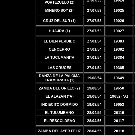
27/07/53
19024
PORTEZUELO (2)
MINERO SOY (2)
27/07/53
19025
CRUZ DEL SUR (1)
27/07/53
19026
HUAJRA (1)
27/07/53
19027
EL BIEN PERDIDO
27/01/54
19383
CENCERRO
27/01/54
19382
LA TUCUMANITA
27/01/54
19384
LAS CRUCES
27/01/54
19385
DANZA DE LA PALOMA
19/08/54
19649
ENAMORADA (1)
ZAMBA DEL GRILLO (2)
19/08/54
19650
EL ALAZAN (*A)
19/08/54
19652 (*A)
INDIECITO DORMIDO
19/08/54
19653
EL TULUMBANO
28/04/55
20119
EL RESCOLDEAO
28/04/55
20117
ZAMBA DEL AYER FELIZ
28/04/55
20118